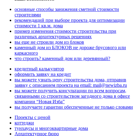
основные способы занижения сметной стоимости
строителями
рекомендаций при выборе проекта для оптимизации
стоимости 1 кв.м. дома
пример изменения стоимости строительства при
различных архитектурных решениях
вы еще не строили дом из блоков
каменный дом из БЛОКОВ не дороже брусового или
каркасного
что строить? каменный дом или деревянный?
кредитный калькулятор
оформить заявку на кредит
вы можете узнать цену строительства дома, отправив
заявку с описанием проекта на email: mail@newizba.ru
вы можете получить консультации по всем вопросам,
связанными со строительством загодного дома в офисе
компании “Новая Изба”
вы получаете гарантии обеспеченные не только словами
Проекты с ценой
коттеджи
тунхаусы и многоквартирные дома
Архитектурное бюро