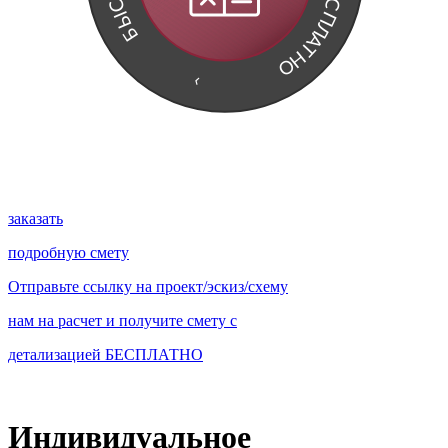
С
С
П
Ы
Л
Б
А
Т
Н
О
›
заказать
подробную смету
Отправьте ссылку на проект/эскиз/схему
нам на расчет и получите смету с
детализацией
БЕСПЛАТНО
Индивидуальное