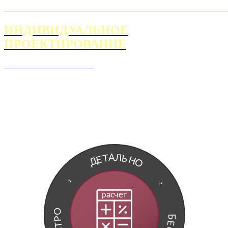
ИНДИВИДУАЛЬНОЕ
ПРОЕКТИРОВАНИЕ
Л
А
Т
Ь
Е
Н
Д
О
›
›
расчет
О
Б
Р
Е
Т