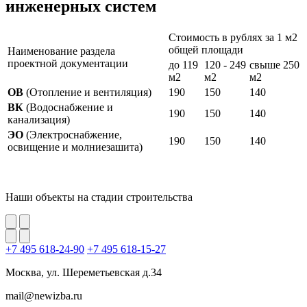
инженерных систем
Стоимость в рублях за 1 м2
общей площади
Наименование раздела
проектной документации
до 119
120 - 249
свыше 250
м2
м2
м2
ОВ
(Отопление и вентиляция)
190
150
140
ВК
(Водоснабжение и
190
150
140
канализация)
ЭО
(Электроснабжение,
190
150
140
освищение и молниезашита)
Наши объекты на стадии строительства
+7 495 618-24-90
+7 495 618-15-27
Москва, ул. Шереметьевская д.34
mail@newizba.ru