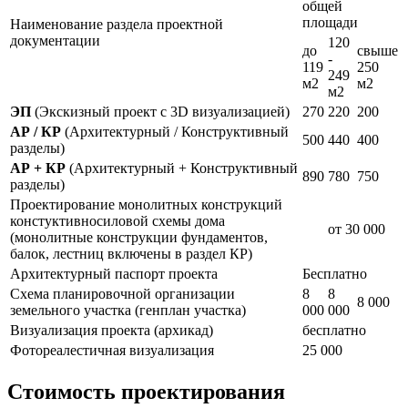
общей
площади
Наименование раздела проектной
документации
120
до
свыше
-
119
250
249
м2
м2
м2
ЭП
(Экскизный проект с 3D визуализацией)
270
220
200
АР / КР
(Архитектурный / Конструктивный
500
440
400
разделы)
АР + КР
(Архитектурный + Конструктивный
890
780
750
разделы)
Проектирование монолитных конструкций
констуктивносиловой схемы дома
от 30 000
(монолитные конструкции фундаментов,
балок, лестниц включены в раздел КР)
Архитектурный паспорт проекта
Бесплатно
Схема планировочной организации
8
8
8 000
земельного участка (генплан участка)
000
000
Визуализация проекта (архикад)
бесплатно
Фотореалестичная визуализация
25 000
Стоимость проектирования