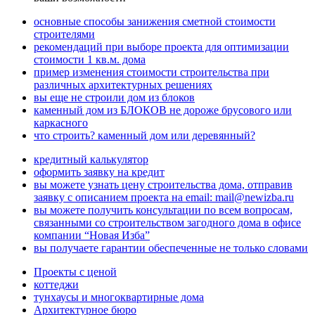
основные способы занижения сметной стоимости
строителями
рекомендаций при выборе проекта для оптимизации
стоимости 1 кв.м. дома
пример изменения стоимости строительства при
различных архитектурных решениях
вы еще не строили дом из блоков
каменный дом из БЛОКОВ не дороже брусового или
каркасного
что строить? каменный дом или деревянный?
кредитный калькулятор
оформить заявку на кредит
вы можете узнать цену строительства дома, отправив
заявку с описанием проекта на email: mail@newizba.ru
вы можете получить консультации по всем вопросам,
связанными со строительством загодного дома в офисе
компании “Новая Изба”
вы получаете гарантии обеспеченные не только словами
Проекты с ценой
коттеджи
тунхаусы и многоквартирные дома
Архитектурное бюро