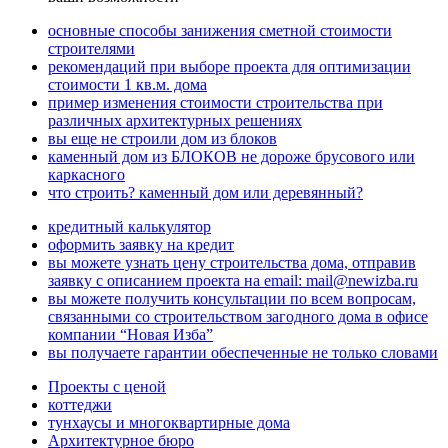
основные способы занижения сметной стоимости
строителями
рекомендаций при выборе проекта для оптимизации
стоимости 1 кв.м. дома
пример изменения стоимости строительства при
различных архитектурных решениях
вы еще не строили дом из блоков
каменный дом из БЛОКОВ не дороже брусового или
каркасного
что строить? каменный дом или деревянный?
кредитный калькулятор
оформить заявку на кредит
вы можете узнать цену строительства дома, отправив
заявку с описанием проекта на email: mail@newizba.ru
вы можете получить консультации по всем вопросам,
связанными со строительством загодного дома в офисе
компании “Новая Изба”
вы получаете гарантии обеспеченные не только словами
Проекты с ценой
коттеджи
тунхаусы и многоквартирные дома
Архитектурное бюро